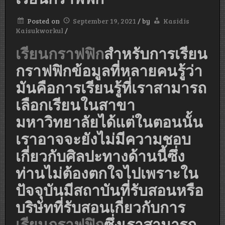
Posted on
September 19, 2021
/
by
Kasidis
Kaisukworkul
/
เรียนกราฟฟิก
สำหรับการเรียน
กราฟฟิกข้อมูลที่หลายคนรู้ว่า
มันคือการเรียนรู้ที่เราสามารถ
เลือกเรียนในสาขา
มหาวิทยาลัยได้แต่ในตอนนั้น
เราอาจจะยังไม่มีความชอบ
เกี่ยวกับศิลปะทางด้านนี้ซึ่ง
ท่านไม่ต้องตกใจไปเพราะใน
ปัจจุบันมีสถาบันที่รับสอนหรือ
บริษัทที่รับสอนเกี่ยวกับการ
เรียนกราฟฟิก
ซึ่งเราสามารถ